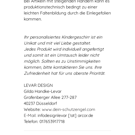
Bei Artikeln mit steigenden Rändern kann es
produktionstechnisch bedingt zu einer
leichten Faltenbildung durch die Einlegefolien
kommen.
Ihr personalisiertes Kindergeschirr ist ein
Unikat und mit viel Liebe gestaltet.
Jedes Produkt wird individuell angefertigt
und somit ist ein Umtausch leider nicht
möglich. Sollten es zu Unstimmigkeiten
kommen, bitte kontaktieren Sie uns. Ihre
Zufriedenheit hat für uns oberste Priorität.
LEVAR DESIGN
Gilda Handke-Levar
Grafenberger Allee 277-287
40237 Düsseldorf
Website:
www.dein-schutzengel.com
E-Mail
: infodesignlevar [!at] arcor.de
Telefon: 017653917718