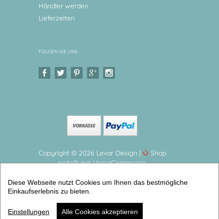
Händler werden
Lieferzeiten
FOLGEN SIE UNS
Copyright © 2026 Levar Design |
Shop
erstellt mit VersaCommerce.
Personalisierter Weihnachtsteller | Hund Kinderteller
Diese Webseite nutzt Cookies um Ihnen das bestmögliche
mit Namen aus Melamin BPA frei ♥ Made in
Einkaufserlebnis zu bieten.
Germany ♥ (Weihnachten Advent Nikolaus) |
Artikelnummer: 2708-0322-6674
Einstellungen
Alle Cookies akzeptieren