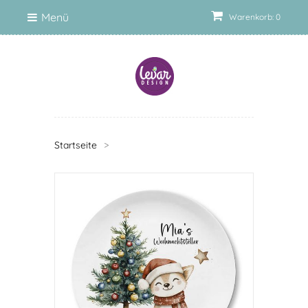
Menü
Warenkorb: 0
Startseite
>