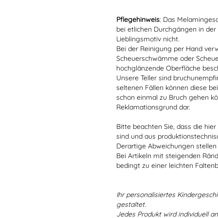
Pflegehinweis
: Das Melamingesch
bei etlichen Durchgängen in der
Lieblingsmotiv nicht.
Bei der Reinigung per Hand verw
Scheuerschwämme oder Scheuerm
hochglänzende Oberfläche besc
Unsere Teller sind bruchunempfind
seltenen Fällen können diese bei
schon einmal zu Bruch gehen kön
Reklamationsgrund dar.
Bitte beachten Sie, dass die hie
sind und aus produktionstechni
Derartige Abweichungen stellen
Bei Artikeln mit steigenden Rän
bedingt zu einer leichten Falten
Ihr personalisiertes Kindergeschir
gestaltet.
Jedes Produkt wird individuell a