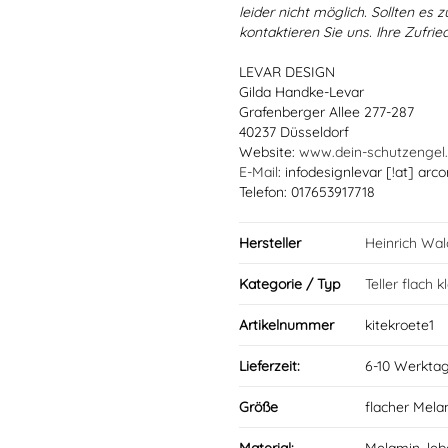
leider nicht möglich. Sollten es
kontaktieren Sie uns. Ihre Zufried
LEVAR DESIGN
Gilda Handke-Levar
Grafenberger Allee 277-287
40237 Düsseldorf
Website:
www.dein-schutzengel
E-Mail
: infodesignlevar [!at] arco
Telefon: 017653917718
Hersteller
Heinrich Wa
Kategorie / Typ
Teller flach k
Artikelnummer
kitekroete1
Lieferzeit:
6-10 Werkta
Größe
flacher Mela