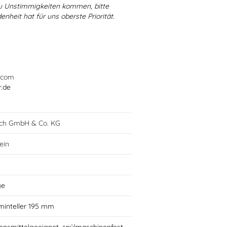
 zu Unstimmigkeiten kommen, bitte
enheit hat für uns oberste Priorität.
.com
r.de
lch GmbH & Co. KG
lein
ge
minteller 195 mm