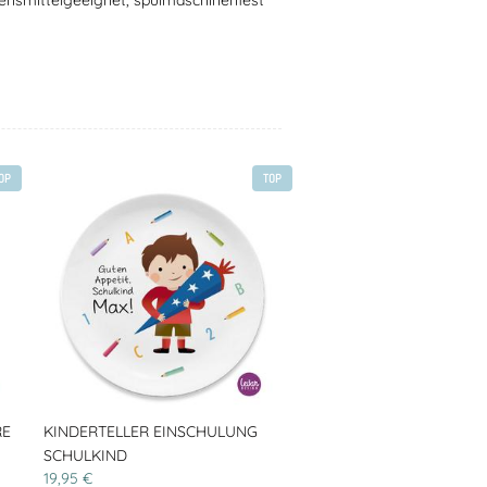
ensmittelgeeignet, spülmaschinenfest
OP
TOP
RE
KINDERTELLER EINSCHULUNG
SCHULKIND
19,95 €