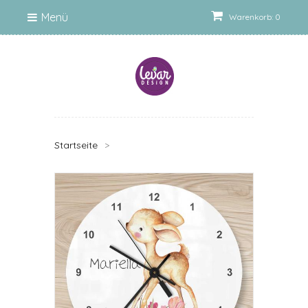
Menü
Warenkorb: 0
Startseite
>