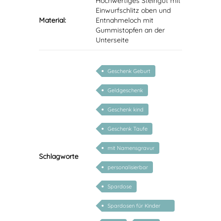
Hochwertiges Steingut mit
Einwurfschlitz oben und
Material:
Entnahmeloch mit
Gummistopfen an der
Unterseite
Geschenk Geburt
Geldgeschenk
Geschenk kind
Geschenk Taufe
mit Namensgravur
Schlagworte
personalisierbar
Spardose
Spardosen für Kinder
personalisiert