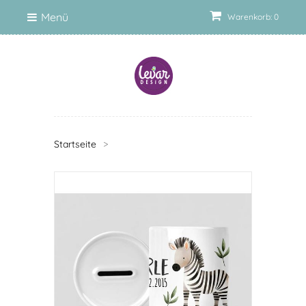
Menü
Warenkorb: 0
Startseite
>