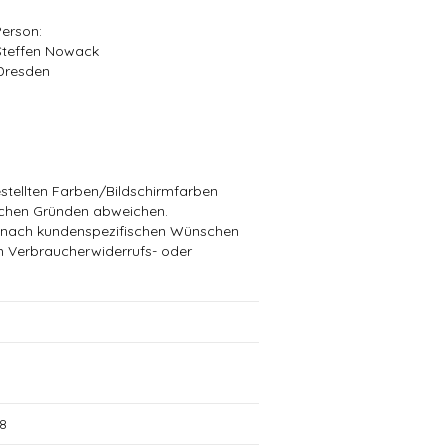
Person:
Steffen Nowack
Dresden
stellten Farben/Bildschirmfarben
schen Gründen abweichen.
die nach kundenspezifischen Wünschen
in Verbraucherwiderrufs- oder
8