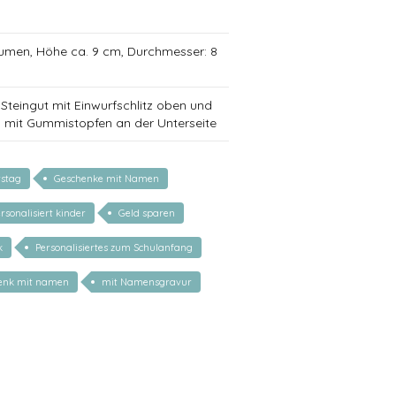
lumen, Höhe ca. 9 cm, Durchmesser: 8
Steingut mit Einwurfschlitz oben und
mit Gummistopfen an der Unterseite
tstag
Geschenke mit Namen
rsonalisiert kinder
Geld sparen
k
Personalisiertes zum Schulanfang
henk mit namen
mit Namensgravur