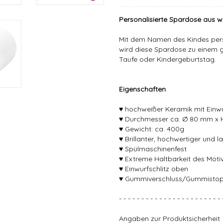
Personalisierte Spardose aus w
Mit dem Namen des Kindes pers
wird diese Spardose zu einem g
Taufe oder Kindergeburtstag.
Eigenschaften
♥ hochweißer Keramik mit Einwu
♥ Durchmesser ca. Ø 80 mm x
♥ Gewicht: ca. 400g
♥ Brillanter, hochwertiger und 
♥ Spülmaschinenfest
♥ Extreme Haltbarkeit des Mot
♥ Einwurfschlitz oben
♥ Gummiverschluss/Gummistopf
- - - - - - - - - - - - - - - - - - - - - - - 
Angaben zur Produktsicherheit