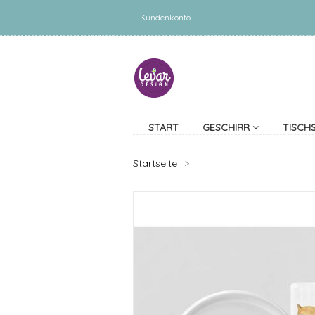
Kundenkonto
START
GESCHIRR
TISCH
Startseite
>