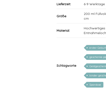
Lieferzeit:
6-9 Werktage
200 ml Füllvo
Größe
cm
Hochwertiges 
Material:
Entnahmeloch 
erster Gebur
geschenke pe
Schlagworte
Geldgeschen
kinder gesc
Spardose