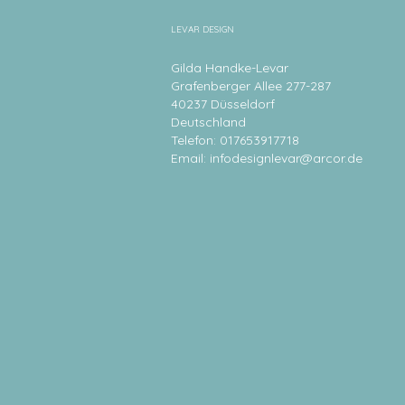
LEVAR DESIGN
Gilda Handke-Levar
Grafenberger Allee 277-287
40237 Düsseldorf
Deutschland
Telefon: 017653917718
Email:
infodesignlevar@arcor.de