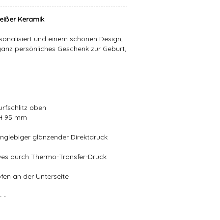
eißer Keramik
onalisiert und einem schönen Design,
anz persönliches Geschenk zur Geburt,
rfschlitz oben
 H 95 mm
langlebiger glänzender Direktdruck
ives durch Thermo-Transfer-Druck
en an der Unterseite
- -