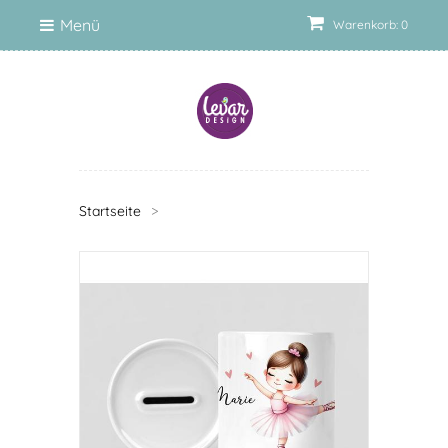
Menü
Warenkorb: 0
Startseite
>