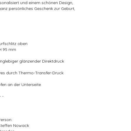
onalisiert und einem schönen Design,
anz persönliches Geschenk zur Geburt,
rfschlitz oben
 H 95 mm
langlebiger glänzender Direktdruck
ives durch Thermo-Transfer-Druck
en an der Unterseite
- -
Person:
Steffen Nowack