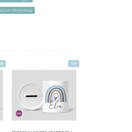
rtes zum Schulanfang
OP
TOP