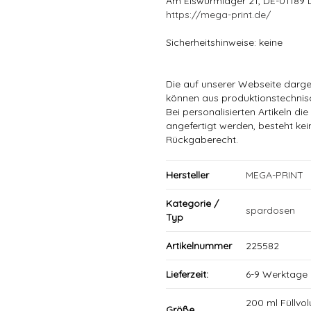
Am Eiswurmlager 21, DE-01189 
https://mega-print.de/
Sicherheitshinweise: keine
Die auf unserer Webseite darge
können aus produktionstechni
Bei personalisierten Artikeln 
angefertigt werden, besteht ke
Rückgaberecht.
Hersteller
MEGA-PRINT
Kategorie /
spardosen
Typ
Artikelnummer
225582
Lieferzeit:
6-9 Werktage
200 ml Füllvo
Größe