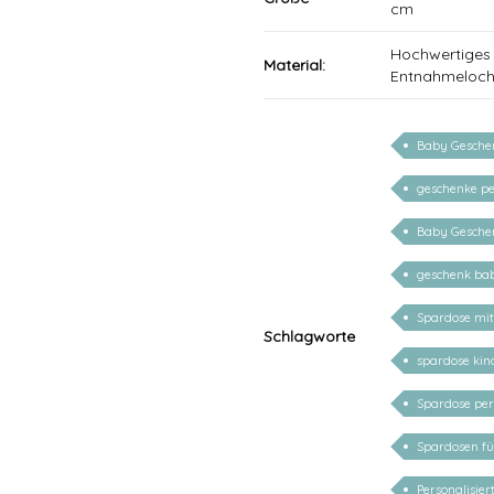
cm
Hochwertiges 
Material:
Entnahmeloch 
Baby Geschen
geschenke pe
Baby Geschen
geschenk ba
Spardose mi
Schlagworte
spardose kind
Spardose per
Spardosen fü
Personalisie