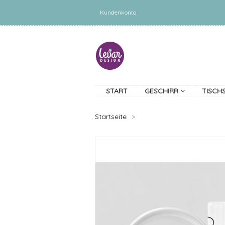
Kundenkonto
START
GESCHIRR
TISCH
Startseite
>