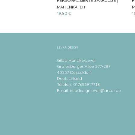
PERSONALISIERTE SPARDOSE |
P
MARIENKÄFER
M
19,80 €
1
LEVAR DESIGN
Gilda Handke-Levar
Grafenberger Allee 277-287
40237 Düsseldorf
Deutschland
Telefon: 017653917718
Email:
infodesignlevar@arcor.de