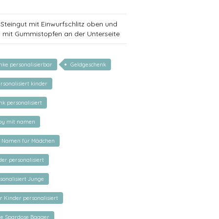
Steingut mit Einwurfschlitz oben und
mit Gummistopfen an der Unterseite
ke personalisierbar
Geldgeschenk
rsonalisiert kinder
k personalisiert
by mit namen
t Namen für Mädchen
er personalisiert
sonalisiert Junge
r Kinder personalisiert
rte Spardose Bagger