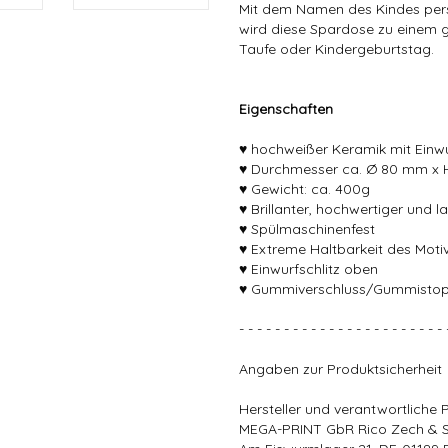
Mit dem Namen des Kindes pers
wird diese Spardose zu einem g
Taufe oder Kindergeburtstag.
Eigenschaften
♥ hochweißer Keramik mit Einwu
♥ Durchmesser ca. Ø 80 mm x
♥ Gewicht: ca. 400g
♥ Brillanter, hochwertiger und 
♥ Spülmaschinenfest
♥ Extreme Haltbarkeit des Mot
♥ Einwurfschlitz oben
♥ Gummiverschluss/Gummistopf
- - - - - - - - - - - - - - - - - - - - - - - 
Angaben zur Produktsicherheit
Hersteller und verantwortliche 
MEGA-PRINT GbR Rico Zech & 