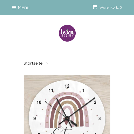
Menü
Warenkorb: 0
Startseite
>