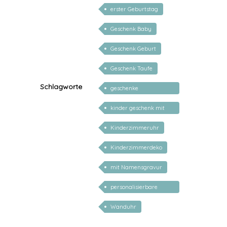
personalisiert
erster Geburtstag
Geschenk Baby
Geschenk Geburt
Geschenk Taufe
Schlagworte
geschenke
personalisiert kinder
kinder geschenk mit
namen
Kinderzimmeruhr
Kinderzimmerdeko
mit Namensgravur
personalisierbare
geschenke zur geburt
Wanduhr