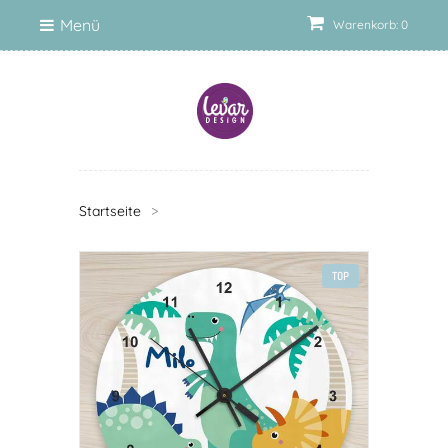
Menü
Warenkorb: 0
Startseite
>
TOP