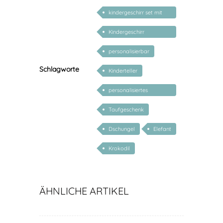
kindergeschirr set mit
gravur
Kindergeschirr
personalisiert
personalisierbar
Schlagworte
Kinderteller
personalisiertes
Geschenk Baby
Taufgeschenk
Dschungel
Elefant
Krokodil
ÄHNLICHE ARTIKEL