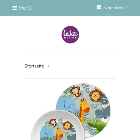
Menü
Warenkorb: 0
Startseite
>