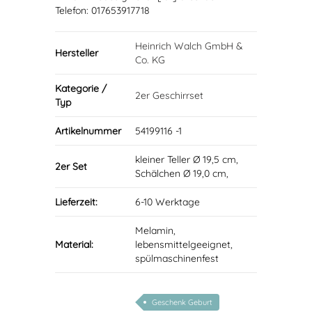
Telefon: 017653917718
Heinrich Walch GmbH &
Hersteller
Co. KG
Kategorie /
2er Geschirrset
Typ
Artikelnummer
54199116 -1
kleiner Teller Ø 19,5 cm,
2er Set
Schälchen Ø 19,0 cm,
Lieferzeit:
6-10 Werktage
Melamin,
Material:
lebensmittelgeeignet,
spülmaschinenfest
Geschenk Geburt