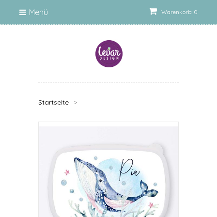
Menü
Warenkorb: 0
Startseite
>