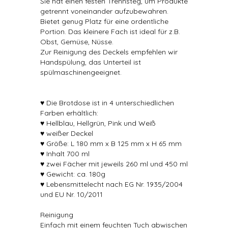
Sie hat einen festen Trennsteg, um Produkte
getrennt voneinander aufzubewahren.
Bietet genug Platz für eine ordentliche
Portion. Das kleinere Fach ist ideal für z.B.
Obst, Gemüse, Nüsse.
Zur Reinigung des Deckels empfehlen wir
Handspülung, das Unterteil ist
spülmaschinengeeignet.
♥ Die Brotdose ist in 4 unterschiedlichen
Farben erhältlich:
♥ Hellblau, Hellgrün, Pink und Weiß
♥ weißer Deckel
♥ Größe: L 180 mm x B 125 mm x H 65 mm
♥ Inhalt 700 ml
♥ zwei Fächer mit jeweils 260 ml und 450 ml
♥ Gewicht: ca. 180g
♥ Lebensmittelecht nach EG Nr. 1935/2004
und EU Nr. 10/2011
Reinigung
Einfach mit einem feuchten Tuch abwischen