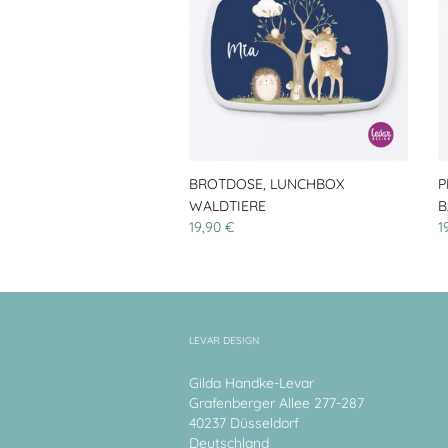
BROTDOSE, LUNCHBOX
P
WALDTIERE
B
19,90 €
1
LEVAR DESIGN
Gilda Handke-Levar
Grafenberger Allee 277-287
40237 Düsseldorf
Deutschland