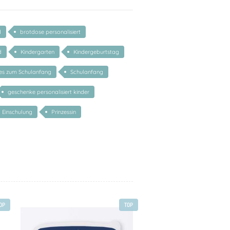
d
brotdose personalisiert
d
Kindergarten
Kindergeburtstag
tes zum Schulanfang
Schulanfang
geschenke personalisiert kinder
Einschulung
Prinzessin
OP
TOP