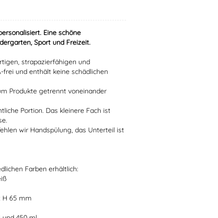
personalisiert
. Eine schöne
dergarten, Sport und Freizeit.
tigen, strapazierfähigen und
-frei und enthält keine schädlichen
 um Produkte getrennt voneinander
tliche Portion. Das kleinere Fach ist
se.
hlen wir Handspülung, das Unterteil ist
edlichen Farben erhältlich:
eiß
 x H 65 mm
l und 450 ml