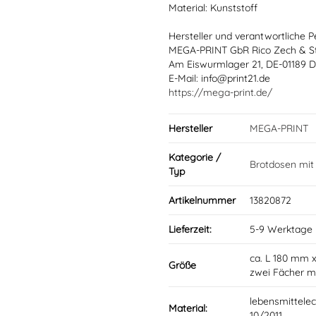
Material: Kunststoff
Hersteller und verantwortliche P
MEGA-PRINT GbR Rico Zech & S
Am Eiswurmlager 21, DE-01189 
E-Mail: info@print21.de
https://mega-print.de/
Hersteller
MEGA-PRINT
Kategorie /
Brotdosen mi
Typ
Artikelnummer
13820872
Lieferzeit:
5-9 Werktage
ca. L 180 mm 
Größe
zwei Fächer mi
lebensmittelec
Material:
10/2011