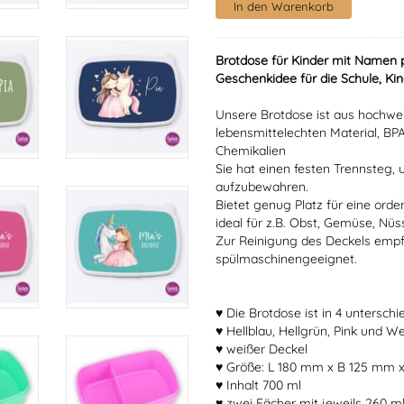
Brotdose für Kinder mit Namen
Geschenkidee für die Schule, Kin
Unsere Brotdose ist aus hochwer
lebensmittelechten Material, BPA
Chemikalien
Sie hat einen festen Trennsteg,
aufzubewahren.
Bietet genug Platz für eine orden
ideal für z.B. Obst, Gemüse, Nüs
Zur Reinigung des Deckels empfe
spülmaschinengeeignet.
♥ Die Brotdose ist in 4 unterschi
♥ Hellblau, Hellgrün, Pink und W
♥ weißer Deckel
♥ Größe: L 180 mm x B 125 mm
♥ Inhalt 700 ml
♥ zwei Fächer mit jeweils 260 m