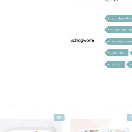
Brotdose Kin
Geschenk kin
Schlagworte
Personalisier
Schulkind
Einhorn
TOP
T