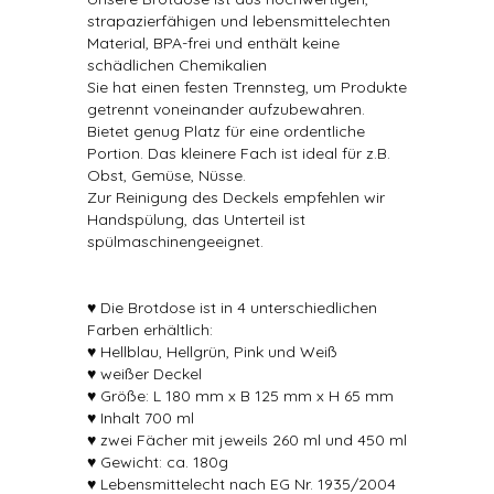
strapazierfähigen und lebensmittelechten
Material, BPA-frei und enthält keine
schädlichen Chemikalien
Sie hat einen festen Trennsteg, um Produkte
getrennt voneinander aufzubewahren.
Bietet genug Platz für eine ordentliche
Portion. Das kleinere Fach ist ideal für z.B.
Obst, Gemüse, Nüsse.
Zur Reinigung des Deckels empfehlen wir
Handspülung, das Unterteil ist
spülmaschinengeeignet.
♥ Die Brotdose ist in 4 unterschiedlichen
Farben erhältlich:
♥ Hellblau, Hellgrün, Pink und Weiß
♥ weißer Deckel
♥ Größe: L 180 mm x B 125 mm x H 65 mm
♥ Inhalt 700 ml
♥ zwei Fächer mit jeweils 260 ml und 450 ml
♥ Gewicht: ca. 180g
♥ Lebensmittelecht nach EG Nr. 1935/2004