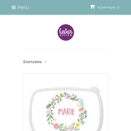
Menü
Warenkorb: 0
Startseite
>