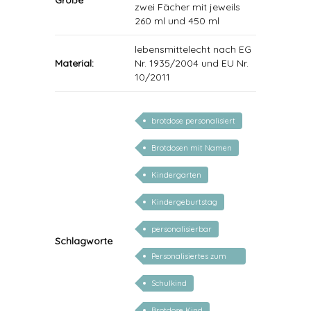
Größe
zwei Fächer mit jeweils
260 ml und 450 ml
lebensmittelecht nach EG
Material:
Nr. 1935/2004 und EU Nr.
10/2011
brotdose personalisiert
Brotdosen mit Namen
Kindergarten
Kindergeburtstag
personalisierbar
Schlagworte
Personalisiertes zum
Schulanfang
Schulkind
Brotdose Kind