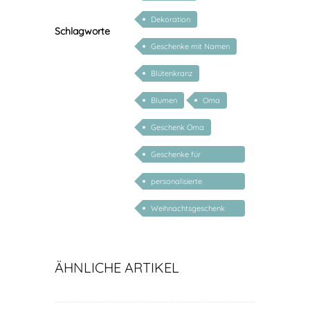
Dekoration
Schlagworte
Geschenke mit Namen
Blütenkranz
Blumen
Oma
Geschenk Oma
Geschenke für
Großeltern
personalisierte
Geschenke
Weihnachtsgeschenk
Großeltern
ÄHNLICHE ARTIKEL