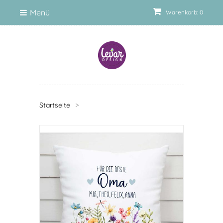
Menü
Warenkorb: 0
Startseite
>