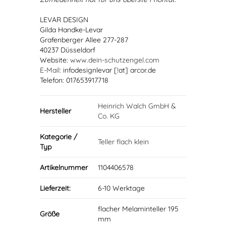
LEVAR DESIGN
Gilda Handke-Levar
Grafenberger Allee 277-287
40237 Düsseldorf
Website:
www.dein-schutzengel.com
E-Mail
: infodesignlevar [!at] arcor.de
Telefon: 017653917718
Heinrich Walch GmbH &
Hersteller
Co. KG
Kategorie /
Teller flach klein
Typ
Artikelnummer
1104406578
Lieferzeit:
6-10 Werktage
flacher Melaminteller 195
Größe
mm