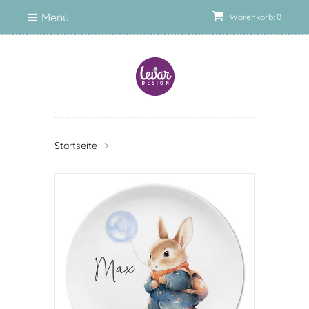
Menü
Warenkorb: 0
Startseite
>