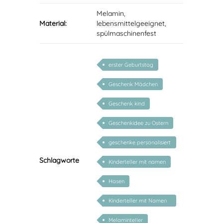
Melamin,
Material:
lebensmittelgeeignet,
spülmaschinenfest
erster Geburtstag
Geschenk Mädchen
Geschenk kind
Geschenkidee zu Ostern
geschenke personalisiert
kinder
Schlagworte
Kinderteller mit namen
Hasen
Kinderteller mit Namen
personalisiert
Melaminteller