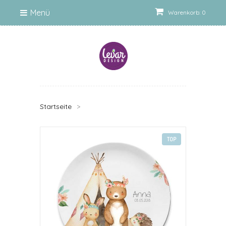
Menü
Warenkorb: 0
Startseite
>
TOP