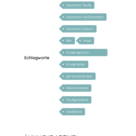
Geschenk Taufe
Geschenk Weihnachten
Geschenk Geburt
Bär
Hase
Kindergeschirr
Schlagworte
personalisiert
Kinderteller
personalisierbar
Melaminteller
Taufgeschenk
Waldtiere