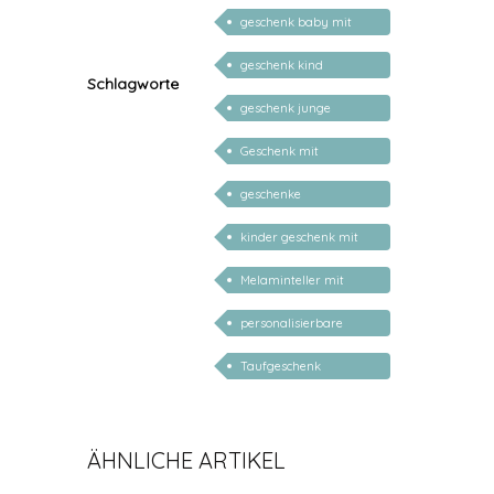
personalisierbar
geschenk baby mit
namen
geschenk kind
Schlagworte
personalisiert
geschenk junge
mädchen
Geschenk mit
persönlichem Namen
geschenke
personalisiert kinder
kinder geschenk mit
namen
Melaminteller mit
Namen
personalisierbare
geschenke zur geburt
Taufgeschenk
personalisiert
ÄHNLICHE ARTIKEL