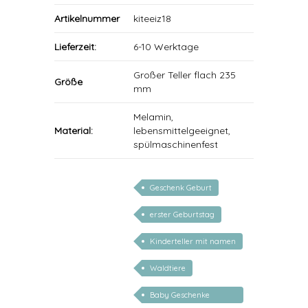
Artikelnummer
kiteeiz18
Lieferzeit:
6-10 Werktage
Großer Teller flach 235
Größe
mm
Melamin,
Material:
lebensmittelgeeignet,
spülmaschinenfest
Geschenk Geburt
erster Geburtstag
Kinderteller mit namen
Waldtiere
Baby Geschenke