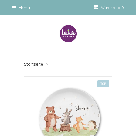
Menü
Warenkorb: 0
Startseite
>
TOP