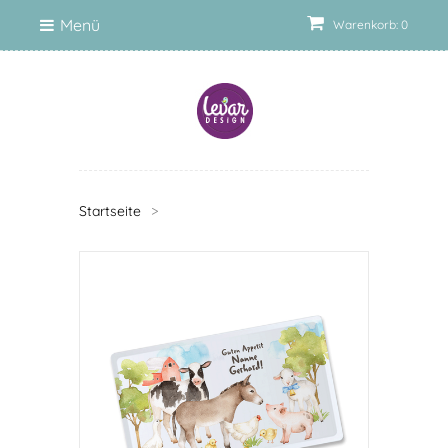
Menü
Warenkorb: 0
Startseite
>