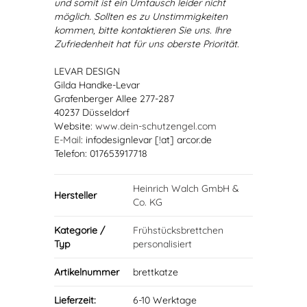
und somit ist ein Umtausch leider nicht
möglich. Sollten es zu Unstimmigkeiten
kommen, bitte kontaktieren Sie uns. Ihre
Zufriedenheit hat für uns oberste Priorität.
LEVAR DESIGN
Gilda Handke-Levar
Grafenberger Allee 277-287
40237 Düsseldorf
Website:
www.dein-schutzengel.com
E-Mail
: infodesignlevar [!at] arcor.de
Telefon: 017653917718
Heinrich Walch GmbH &
Hersteller
Co. KG
Kategorie /
Frühstücksbrettchen
Typ
personalisiert
Artikelnummer
brettkatze
Lieferzeit:
6-10 Werktage