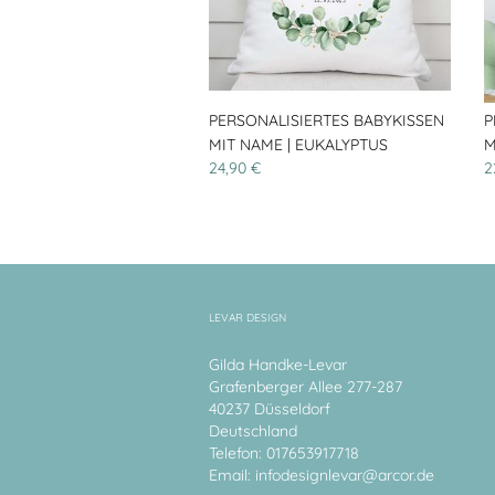
PERSONALISIERTES BABYKISSEN
P
MIT NAME | EUKALYPTUS
M
24,90 €
2
LEVAR DESIGN
Gilda Handke-Levar
Grafenberger Allee 277-287
40237 Düsseldorf
Deutschland
Telefon: 017653917718
Email:
infodesignlevar@arcor.de