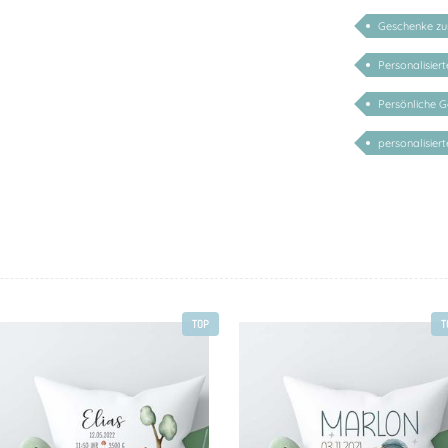
Geschenke zu
Personalisier
Persönliche G
personalisiert
TOP
T