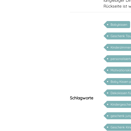
langlebiger Di
Rückseite ist 
Babykissen
Geschenk Tau
Kinderzimme
personalisier
Motivationski
Baby Kissen p
Dekokissen f
Schlagworte
Kindergeschen
geschenk ju
Geschenk Kind