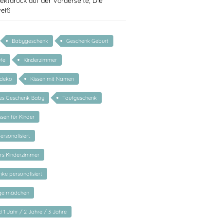
rektdruck auf der Vorderseite, Die
weiß
Babygeschenk
Geschenk Geburt
fe
Kinderzimmer
rdeko
Kissen mit Namen
tes Geschenk Baby
Taufgeschenk
ssen für Kinder
ersonalisiert
ürs Kinderzimmer
ke personalisiert
nge mädchen
 1 Jahr / 2 Jahre / 3 Jahre