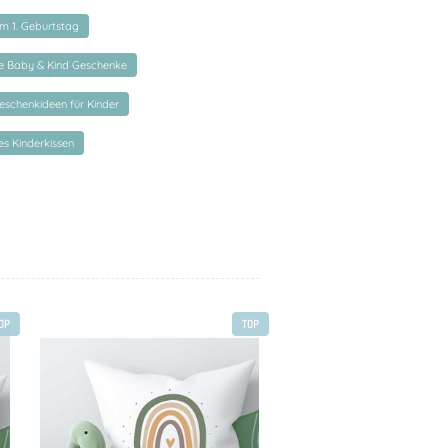
m 1. Geburtstag
te Baby & Kind Geschenke
eschenkideen für Kinder
es Kinderkissen
OP
TOP