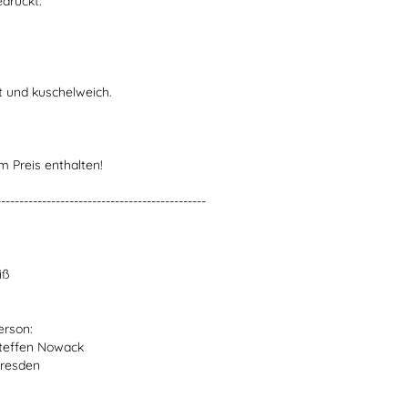
edruckt.
t und kuschelweich.
m Preis enthalten!
----------------------------------------------
iß
erson:
teffen Nowack
Dresden