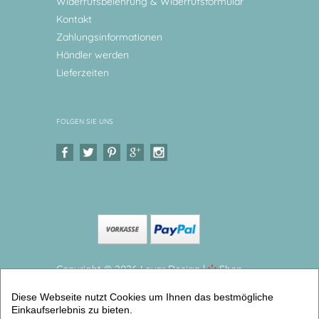
Widerrufsbelehrung & Widerrufsformular
Kontakt
Zahlungsinformationen
Händler werden
Lieferzeiten
FOLGEN SIE UNS
Copyright © 2026 Levar Design |
Shop
erstellt mit VersaCommerce.
Diese Webseite nutzt Cookies um Ihnen das bestmögliche
Melaminteller tief/Schale Vögel Kinderteller mit
Einkaufserlebnis zu bieten.
Namen BPA frei (Teller tief) | Artikelnummer: