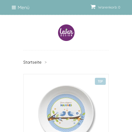
Menü
Warenkorb: 0
Startseite
>
TOP