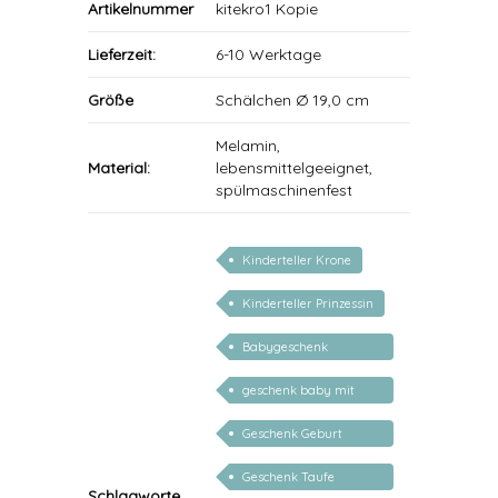
Artikelnummer
kitekro1 Kopie
Lieferzeit:
6-10 Werktage
Größe
Schälchen Ø 19,0 cm
Melamin,
Material:
lebensmittelgeeignet,
spülmaschinenfest
Kinderteller Krone
Kinderteller Prinzessin
Babygeschenk
personalisiert
geschenk baby mit
namen
Geschenk Geburt
personalisiert Mädchen
Geschenk Taufe
Schlagworte