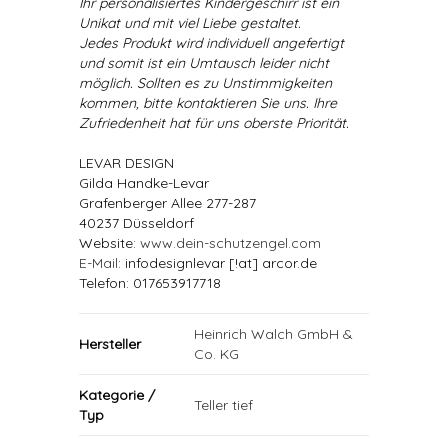
Ihr personalisiertes Kindergeschirr ist ein
Unikat und mit viel Liebe gestaltet.
Jedes Produkt wird individuell angefertigt
und somit ist ein Umtausch leider nicht
möglich. Sollten es zu Unstimmigkeiten
kommen, bitte kontaktieren Sie uns. Ihre
Zufriedenheit hat für uns oberste Priorität.
LEVAR DESIGN
Gilda Handke-Levar
Grafenberger Allee 277-287
40237 Düsseldorf
Website:
www.dein-schutzengel.com
E-Mail
: infodesignlevar [!at] arcor.de
Telefon: 017653917718
Heinrich Walch GmbH &
Hersteller
Co. KG
Kategorie /
Teller tief
Typ