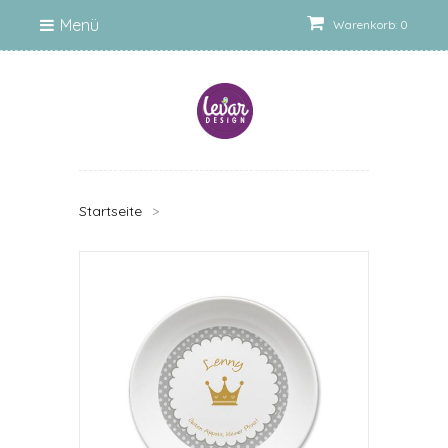
Menü
Warenkorb: 0
Startseite
>