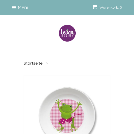
Menü
Warenkorb: 0
Startseite
>