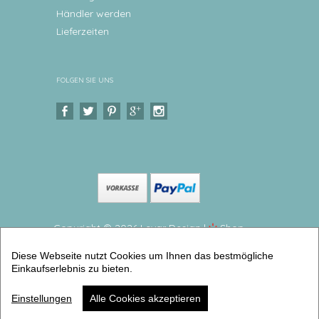
Händler werden
Lieferzeiten
FOLGEN SIE UNS
Copyright © 2026 Levar Design |
Shop
erstellt mit VersaCommerce.
Diese Webseite nutzt Cookies um Ihnen das bestmögliche
Melaminteller tief/Schale Frosch Kinderteller mit
Einkaufserlebnis zu bieten.
Namen BPA frei (Teller tief) | Artikelnummer:
36839777
Einstellungen
Alle Cookies akzeptieren