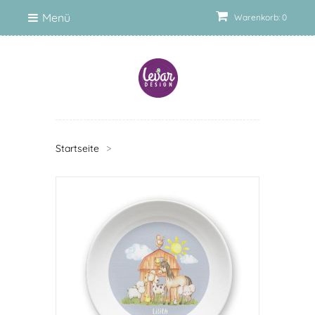
Menü
Warenkorb: 0
Startseite
>