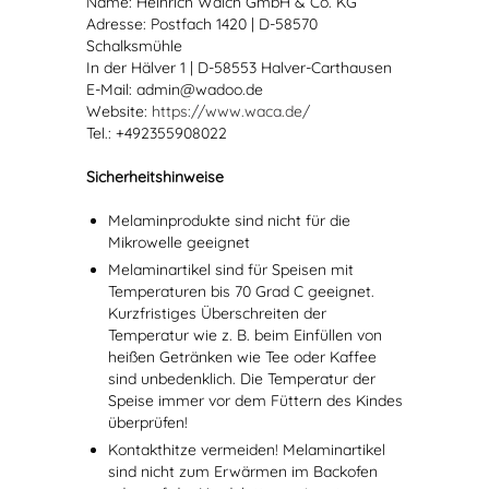
Name: Heinrich Walch GmbH & Co. KG
Adresse: Postfach 1420 | D-58570
Schalksmühle
In der Hälver 1 | D-58553 Halver-Carthausen
E-Mail: admin@wadoo.de
Website:
https://www.waca.de/
Tel.: +492355908022
Sicherheitshinweise
Melaminprodukte sind nicht für die
Mikrowelle geeignet
Melaminartikel sind für Speisen mit
Temperaturen bis 70 Grad C geeignet.
Kurzfristiges Überschreiten der
Temperatur wie z. B. beim Einfüllen von
heißen Getränken wie Tee oder Kaffee
sind unbedenklich. Die Temperatur der
Speise immer vor dem Füttern des Kindes
überprüfen!
Kontakthitze vermeiden! Melaminartikel
sind nicht zum Erwärmen im Backofen