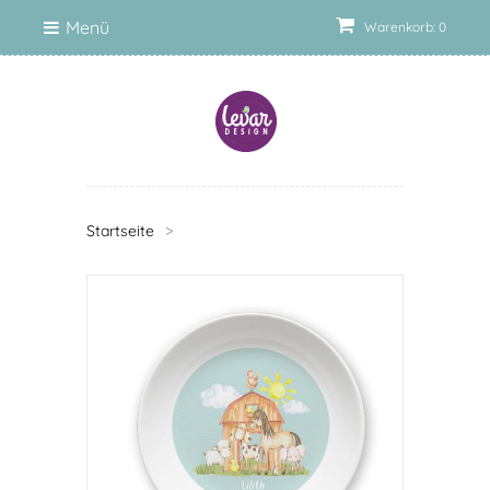
Menü
Warenkorb: 0
Startseite
>