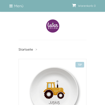
Menü
Warenkorb: 0
Startseite
>
TOP