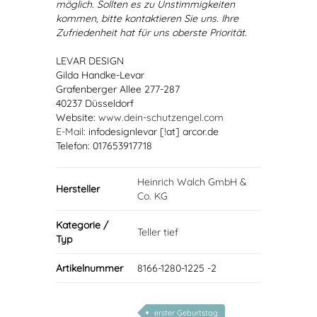
möglich. Sollten es zu Unstimmigkeiten
kommen, bitte kontaktieren Sie uns. Ihre
Zufriedenheit hat für uns oberste Priorität.
LEVAR DESIGN
Gilda Handke-Levar
Grafenberger Allee 277-287
40237 Düsseldorf
Website:
www.dein-schutzengel.com
E-Mail
: infodesignlevar [!at] arcor.de
Telefon: 017653917718
Heinrich Walch GmbH &
Hersteller
Co. KG
Kategorie /
Teller tief
Typ
Artikelnummer
8166-1280-1225 -2
erster Geburtstag