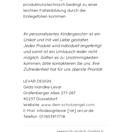
produktionstechnisch bedingt zu einer
leichten Faltenbildung durch die
Einlegefolien kommen.
Ihr personalisiertes Kindergeschirr ist ein
Unikat und mit viel Liebe gestaltet.
Jedes Produkt wird individuell angefertigt
und somit ist ein Umtausch leider nicht
möglich. Sollten es zu Unstimmigkeiten
kommen, bitte kontaktieren Sie uns. Ihre
Zufriedenheit hat für uns oberste Priorität.
LEVAR DESIGN
Gilda Handke-Levar
Grafenberger Allee 277-287
40237 Düsseldorf
Website:
www.dein-schutzengel.com
E-Mail
: infodesignlevar [!at] arcor.de
Telefon: 017653917718
Heinrich Walch GmbH &