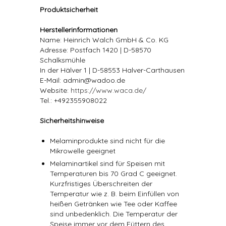
Produktsicherheit
Herstellerinformationen
Name: Heinrich Walch GmbH & Co. KG
Adresse: Postfach 1420 | D-58570
Schalksmühle
In der Hälver 1 | D-58553 Halver-Carthausen
E-Mail: admin@wadoo.de
Website:
https://www.waca.de/
Tel.: +492355908022
Sicherheitshinweise
Melaminprodukte sind nicht für die
Mikrowelle geeignet
Melaminartikel sind für Speisen mit
Temperaturen bis 70 Grad C geeignet.
Kurzfristiges Überschreiten der
Temperatur wie z. B. beim Einfüllen von
heißen Getränken wie Tee oder Kaffee
sind unbedenklich. Die Temperatur der
Speise immer vor dem Füttern des