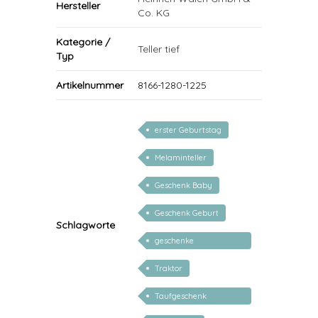
Hersteller
Co. KG
Kategorie /
Teller tief
Typ
Artikelnummer
8166-1280-1225
erster Geburtstag
Melaminteller
Geschenk Baby
Geschenk Geburt
Schlagworte
geschenke
personalisiert kinder
Traktor
Taufgeschenk
personalisiert