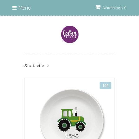
Menü
Warenkorb: 0
Startseite
>
TOP