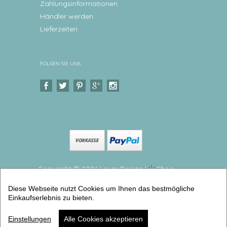
Zahlungsinformationen
Händler werden
Lieferzeiten
FOLGEN SIE UNS
Copyright © 2026 Levar Design |
Shop
erstellt mit VersaCommerce.
Diese Webseite nutzt Cookies um Ihnen das bestmögliche
Personalisierter Kinderteller, Schale Traktor
Einkaufserlebnis zu bieten.
Kinderteller mit Namen BPA frei (Teller tief) |
Artikelnummer: 8166-1280-1225
Einstellungen
Alle Cookies akzeptieren