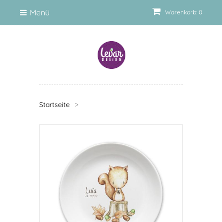
Menü
Warenkorb: 0
Startseite
>