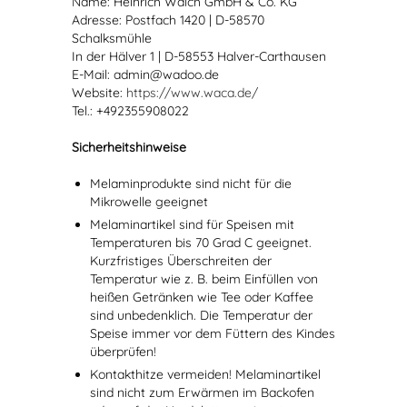
Name: Heinrich Walch GmbH & Co. KG
Adresse: Postfach 1420 | D-58570
Schalksmühle
In der Hälver 1 | D-58553 Halver-Carthausen
E-Mail: admin@wadoo.de
Website:
https://www.waca.de/
Tel.: +492355908022
Sicherheitshinweise
Melaminprodukte sind nicht für die
Mikrowelle geeignet
Melaminartikel sind für Speisen mit
Temperaturen bis 70 Grad C geeignet.
Kurzfristiges Überschreiten der
Temperatur wie z. B. beim Einfüllen von
heißen Getränken wie Tee oder Kaffee
sind unbedenklich. Die Temperatur der
Speise immer vor dem Füttern des Kindes
überprüfen!
Kontakthitze vermeiden! Melaminartikel
sind nicht zum Erwärmen im Backofen