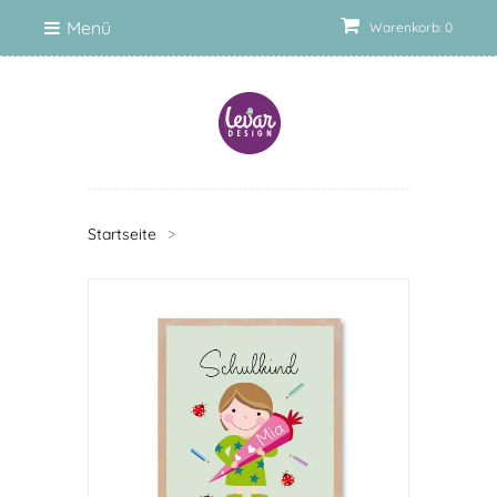
Menü
Warenkorb: 0
Startseite
>