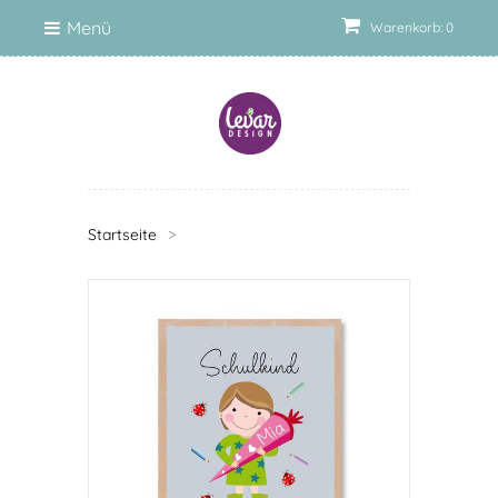
Menü
Warenkorb: 0
Startseite
>