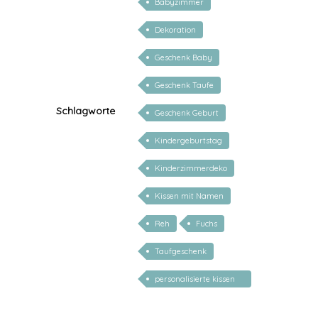
Babyzimmer
Dekoration
Geschenk Baby
Geschenk Taufe
Schlagworte
Geschenk Geburt
Kindergeburtstag
Kinderzimmerdeko
Kissen mit Namen
Reh
Fuchs
Taufgeschenk
personalisierte kissen
zur geburt