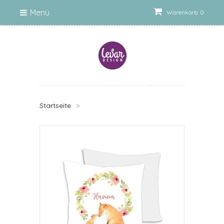
Menü
Warenkorb: 0
Startseite
>