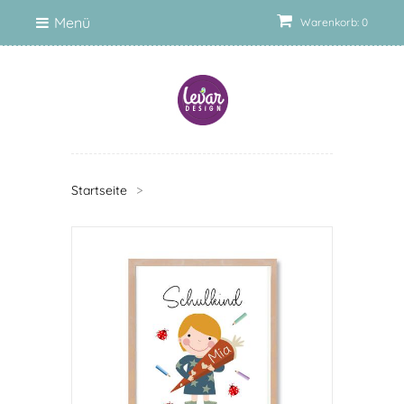
Menü
Warenkorb: 0
Startseite
>