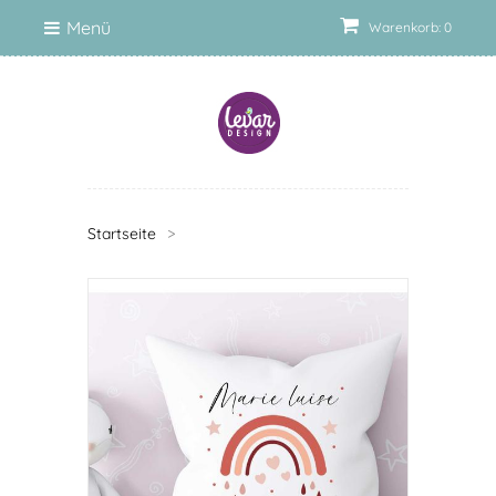
Menü
Warenkorb: 0
Startseite
>