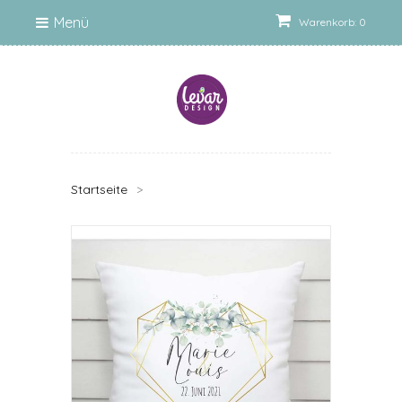
Menü
Warenkorb: 0
Startseite
>