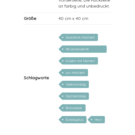
Vorderseite, Die Rückseite
ist farbig und unbedruckt.
Größe
40 cm x 40 cm
Geschenk Hochzeit
Personalisierte
Geschenke zur Hochzeit
Kissen mit Namen
zur Hochzeit
Schlagworte
Valentinstag
Hochzeitstag
Brautpaar
Eukalyptus
Herz