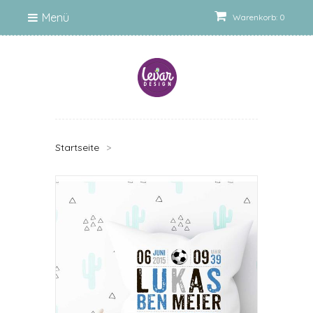
Menü
Warenkorb: 0
Startseite
>