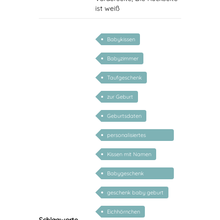
ist weiß
Babykissen
Babyzimmer
Taufgeschenk
zur Geburt
Geburtsdaten
personalisiertes
Geschenk Baby
Kissen mit Namen
Babygeschenk
personalisiert
geschenk baby geburt
Eichhörnchen