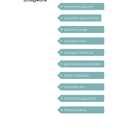
Schlagworte
geschenk baby mit
namen
Geschenk geburt taufe
geschenk junge
mädchen
geschenk kind
personalisiert
babygeschenke zur
geburt personalisiert
geschenke personalisiert
kinder
Kinder Geschenk
Weihnachten
Geschenk mit
persönlichem Namen
Weihnachtsgeschenk
Kind
Personalisierte
Weihnachtsgeschenke
Kind