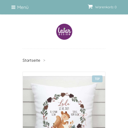
Menü
Warenkorb: 0
Startseite
>
TOP