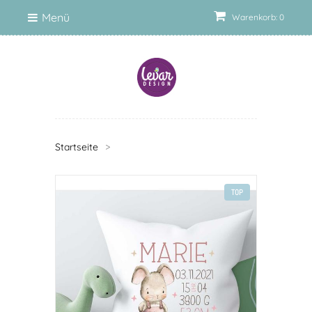
Menü
Warenkorb: 0
Startseite
>
TOP