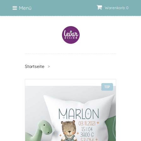
Menü
Warenkorb: 0
Startseite
>
TOP