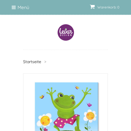
Menü
Warenkorb: 0
Startseite
>