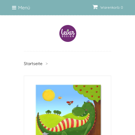
Menü
Warenkorb: 0
Startseite
>