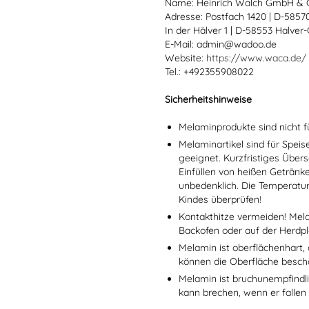
Name: Heinrich Walch GmbH & 
Adresse: Postfach 1420 | D-585
In der Hälver 1 | D-58553 Halver
E-Mail: admin@wadoo.de
Website:
https://www.waca.de/
Tel.: +492355908022
Sicherheitshinweise
Melaminprodukte sind nicht f
Melaminartikel sind für Spei
geeignet. Kurzfristiges Übers
Einfüllen von heißen Getränk
unbedenklich. Die Temperatu
Kindes überprüfen!
Kontakthitze vermeiden! Mel
Backofen oder auf der Herdpl
Melamin ist oberflächenhart, 
können die Oberfläche besch
Melamin ist bruchunempfindlic
kann brechen, wenn er fallen