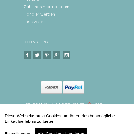
Zahlungsinformationen
Händler werden
Lieferzeiten
FOLGEN SIE UNS
Copyright © 2026 Levar Design |
Shop
erstellt mit VersaCommerce.
Diese Webseite nutzt Cookies um Ihnen das bestmögliche
Kinderteller Traktor Melaminteller BPA frei und
Einkaufserlebnis zu bieten.
hergestellt in Deutschland (teller flach groß) |
Artikelnummer: kitelzahl18 -2
Einstellungen
Alle Cookies akzeptieren