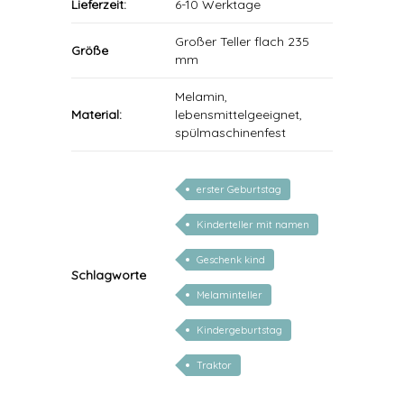
Lieferzeit:
6-10 Werktage
Großer Teller flach 235
Größe
mm
Melamin,
Material:
lebensmittelgeeignet,
spülmaschinenfest
erster Geburtstag
Kinderteller mit namen
Geschenk kind
Schlagworte
Melaminteller
Kindergeburtstag
Traktor