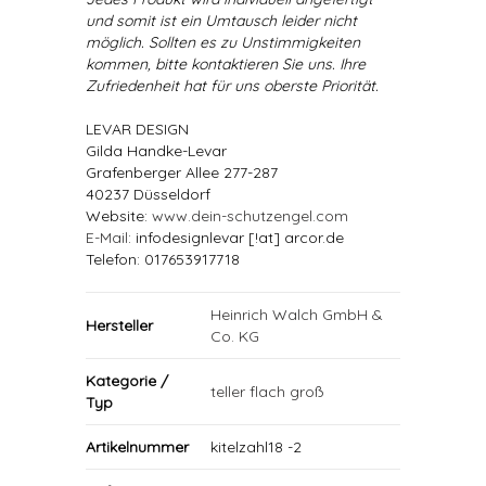
und somit ist ein Umtausch leider nicht
möglich. Sollten es zu Unstimmigkeiten
kommen, bitte kontaktieren Sie uns. Ihre
Zufriedenheit hat für uns oberste Priorität.
LEVAR DESIGN
Gilda Handke-Levar
Grafenberger Allee 277-287
40237 Düsseldorf
Website:
www.dein-schutzengel.com
E-Mail
: infodesignlevar [!at] arcor.de
Telefon: 017653917718
Heinrich Walch GmbH &
Hersteller
Co. KG
Kategorie /
teller flach groß
Typ
Artikelnummer
kitelzahl18 -2