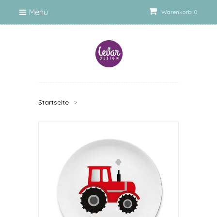
Menü
Warenkorb: 0
Startseite
>