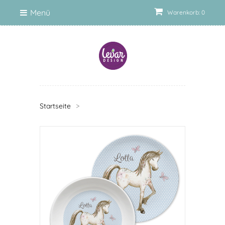
Menü
Warenkorb: 0
Startseite
>