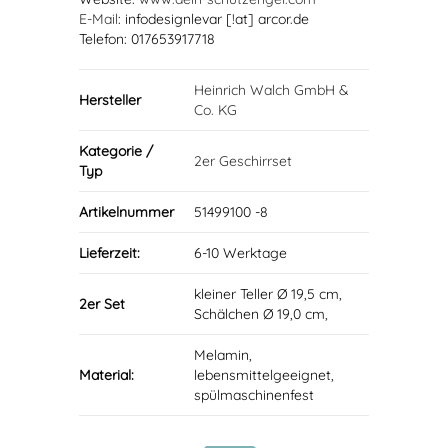
E-Mail
: infodesignlevar [!at] arcor.de
Telefon: 017653917718
Heinrich Walch GmbH &
Hersteller
Co. KG
Kategorie /
2er Geschirrset
Typ
Artikelnummer
51499100 -8
Lieferzeit:
6-10 Werktage
kleiner Teller Ø 19,5 cm,
2er Set
Schälchen Ø 19,0 cm,
Melamin,
Material:
lebensmittelgeeignet,
spülmaschinenfest