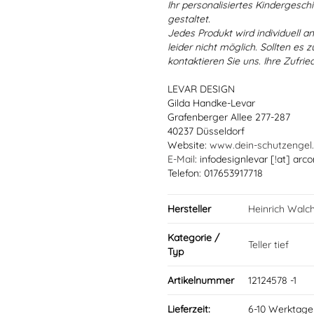
Ihr personalisiertes Kindergeschir
gestaltet.
Jedes Produkt wird individuell a
leider nicht möglich. Sollten es
kontaktieren Sie uns. Ihre Zufried
LEVAR DESIGN
Gilda Handke-Levar
Grafenberger Allee 277-287
40237 Düsseldorf
Website:
www.dein-schutzengel
E-Mail
: infodesignlevar [!at] arco
Telefon: 017653917718
Hersteller
Heinrich Walc
Kategorie /
Teller tief
Typ
Artikelnummer
12124578 -1
Lieferzeit:
6-10 Werktage