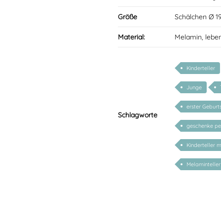
Größe
Schälchen Ø 1
Material:
Melamin, lebe
Kinderteller
Junge
erster Geburt
Schlagworte
geschenke per
Kinderteller 
Melaminteller