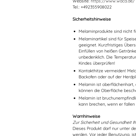
Website:
https://www.waca.de/
Tel.: +492355908022
Sicherheitshinweise
Melaminprodukte sind nicht f
Melaminartikel sind für Spei
geeignet. Kurzfristiges Übers
Einfüllen von heißen Getränk
unbedenklich. Die Temperatu
Kindes überprüfen!
Kontakthitze vermeiden! Mel
Backofen oder auf der Herdpl
Melamin ist oberflächenhart, 
können die Oberfläche besch
Melamin ist bruchunempfindlic
kann brechen, wenn er fallen
Warnhinweise
Zur Sicherheit und Gesundheit Ih
Dieses Produkt darf nur unter d
werden. Vor jeder Benutzung, is