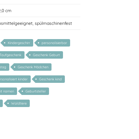
9,0 cm
nsmittelgeeignet, spülmaschinenfest
Kindergeschirr
personalisierbar
Taufgeschenk
Geschenk Geburt
stag
Geschenk Mädchen
sonalisiert kinder
Geschenk kind
mit namen
Geburtsteller
Waldtiere