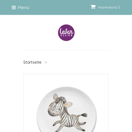
Menü
Warenkorb: 0
Startseite
>