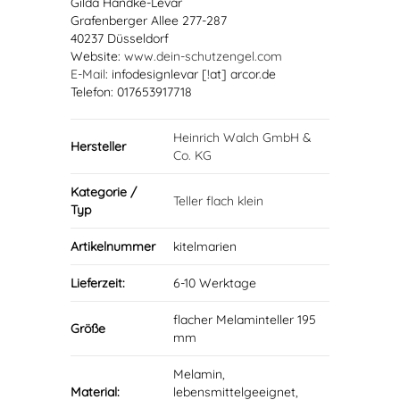
Gilda Handke-Levar
Grafenberger Allee 277-287
40237 Düsseldorf
Website:
www.dein-schutzengel.com
E-Mail
: infodesignlevar [!at] arcor.de
Telefon: 017653917718
Heinrich Walch GmbH &
Hersteller
Co. KG
Kategorie /
Teller flach klein
Typ
Artikelnummer
kitelmarien
Lieferzeit:
6-10 Werktage
flacher Melaminteller 195
Größe
mm
Melamin,
Material:
lebensmittelgeeignet,