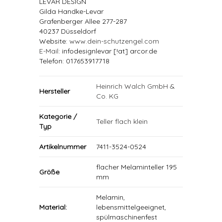
LEVAR DESIGN
Gilda Handke-Levar
Grafenberger Allee 277-287
40237 Düsseldorf
Website:
www.dein-schutzengel.com
E-Mail
: infodesignlevar [!at] arcor.de
Telefon: 017653917718
Heinrich Walch GmbH &
Hersteller
Co. KG
Kategorie /
Teller flach klein
Typ
Artikelnummer
7411-3524-0524
flacher Melaminteller 195
Größe
mm
Melamin,
Material:
lebensmittelgeeignet,
spülmaschinenfest