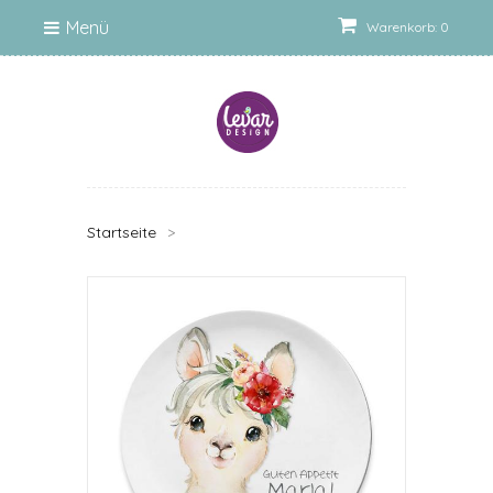
Menü
Warenkorb: 0
Startseite
>