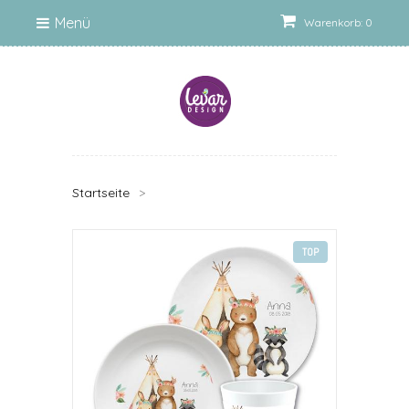
Menü
Warenkorb: 0
Startseite
>
TOP