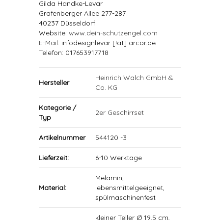
Gilda Handke-Levar
Grafenberger Allee 277-287
40237 Düsseldorf
Website:
www.dein-schutzengel.com
E-Mail
: infodesignlevar [!at] arcor.de
Telefon: 017653917718
Heinrich Walch GmbH &
Hersteller
Co. KG
Kategorie /
2er Geschirrset
Typ
Artikelnummer
544120 -3
Lieferzeit:
6-10 Werktage
Melamin,
Material:
lebensmittelgeeignet,
spülmaschinenfest
kleiner Teller Ø 19,5 cm,