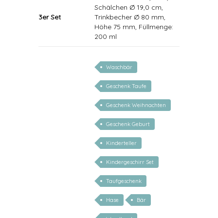
Schälchen Ø 19,0 cm,
3er Set
Trinkbecher Ø 80 mm,
Höhe 75 mm, Füllmenge:
200 ml
Waschbär
Geschenk Taufe
Geschenk Weihnachten
Geschenk Geburt
Kinderteller
Kindergeschirr Set
Taufgeschenk
Hase
Bär