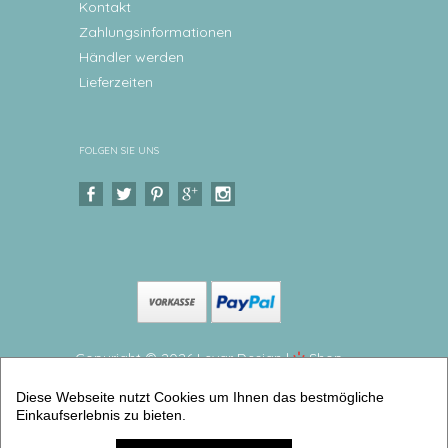
Kontakt
Zahlungsinformationen
Händler werden
Lieferzeiten
FOLGEN SIE UNS
Copyright © 2026 Levar Design |
Shop
erstellt mit VersaCommerce.
Diese Webseite nutzt Cookies um Ihnen das bestmögliche
Kinderteller Geschirrset Waldtiere Personalisiertes
Einkaufserlebnis zu bieten.
Kindergeschirr aus Melamin, 3 teilig (2er Geschirrset)
| Artikelnummer: 544120 -3