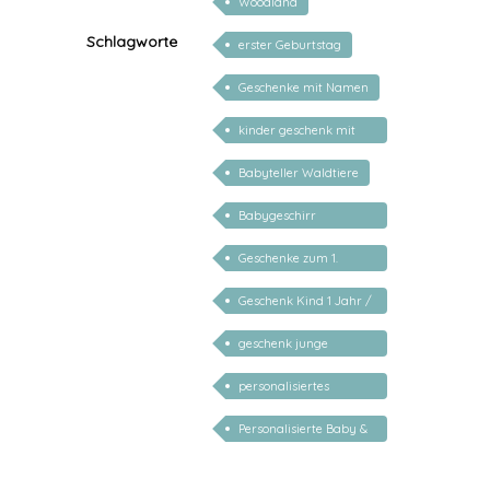
Woodland
Schlagworte
erster Geburtstag
Geschenke mit Namen
kinder geschenk mit
namen
Babyteller Waldtiere
Babygeschirr
personalisiert
Geschenke zum 1.
Geburtstag
Geschenk Kind 1 Jahr /
2 Jahre / 3 Jahre
geschenk junge
mädchen
personalisiertes
Geschenk Kind
Personalisierte Baby &
Kind Geschenke