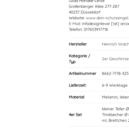
Gilda Handke-Levar
Grafenberger Allee 277-287
40237 Düsseldorf
Website:
www.dein-schutzengel
E-Mail
: infodesignlevar [!at] arco
Telefon: 017653917718
Hersteller
Heinrich Walc
Kategorie /
2er Geschirrse
Typ
Artikelnummer
8662-7178-325
Lieferzeit:
6-9 Werktage
Material:
Melamin, lebe
kleiner Teller 
4er Set
Trinkbecher Ø
ml, Brettchen