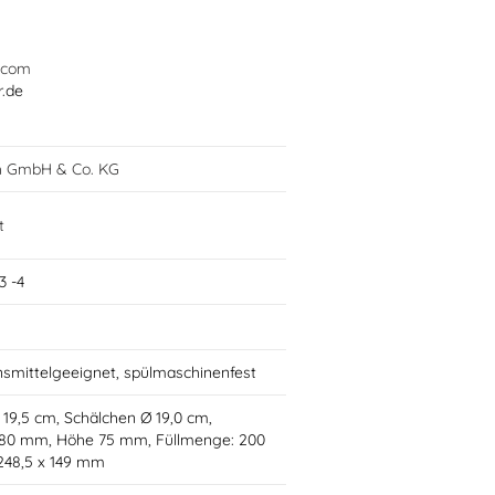
.com
r.de
h GmbH & Co. KG
t
3 -4
nsmittelgeeignet, spülmaschinenfest
Ø 19,5 cm, Schälchen Ø 19,0 cm,
 80 mm, Höhe 75 mm, Füllmenge: 200
 248,5 x 149 mm