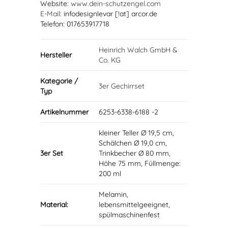
Website:
www.dein-schutzengel.com
E-Mail
: infodesignlevar [!at] arcor.de
Telefon: 017653917718
Heinrich Walch GmbH &
Hersteller
Co. KG
Kategorie /
3er Gechirrset
Typ
Artikelnummer
6253-6338-6188 -2
kleiner Teller Ø 19,5 cm,
Schälchen Ø 19,0 cm,
3er Set
Trinkbecher Ø 80 mm,
Höhe 75 mm, Füllmenge:
200 ml
Melamin,
Material:
lebensmittelgeeignet,
spülmaschinenfest