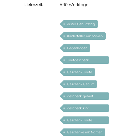
Lieferzeit:
6-10 Werktage
erster Geburtstag
Kinderteller mit namen
Regenbogen
Taufgeschenk
personalisiert
Geschenk Taufe
Geschenk Geburt
geschenk geburt
personalisiert
geschenk kind
personalisiert mädchen
Geschenk Taufe
personalisiert
Geschenke mit Namen