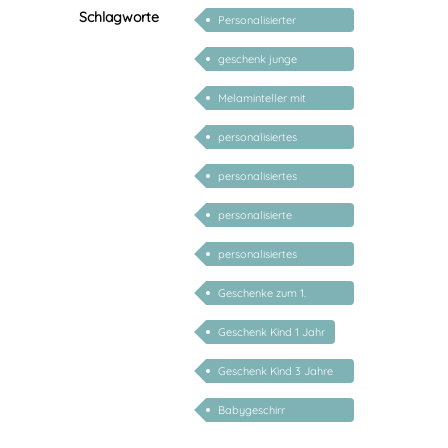
Schlagworte
Personalisierter
Babyteller
geschenk junge
mädchen
Melaminteller mit
Namen
personalisiertes
Babygeschenk Mädchen
personalisiertes
Babygeschenk Junge
personalisierte
Geschenke Kind 1 Jahr
personalisiertes
Taufgeschenk
Geschenke zum 1.
Geburtstag
Geschenk Kind 1 Jahr
Geschenk Kind 3 Jahre
personalisiert
Babygeschirr
personalisiert