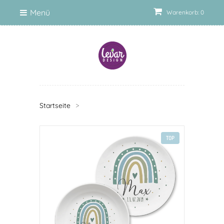
Menü
Warenkorb: 0
Startseite
>
TOP