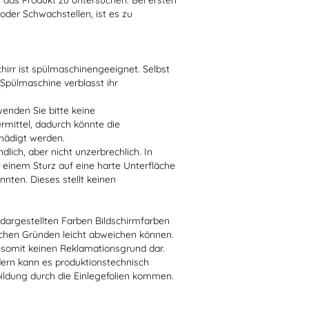
t das Produkt zu untersuchen. Bei ersten
der Schwachstellen, ist es zu
irr ist spülmaschinengeeignet. Selbst
 Spülmaschine verblasst ihr
enden Sie bitte keine
ittel, dadurch könnte die
hädigt werden.
lich, aber nicht unzerbrechlich. In
 einem Sturz auf eine harte Unterfläche
nten. Dieses stellt keinen
r dargestellten Farben Bildschirmfarben
schen Gründen leicht abweichen können.
 somit keinen Reklamationsgrund dar.
dern kann es produktionstechnisch
bildung durch die Einlegefolien kommen.