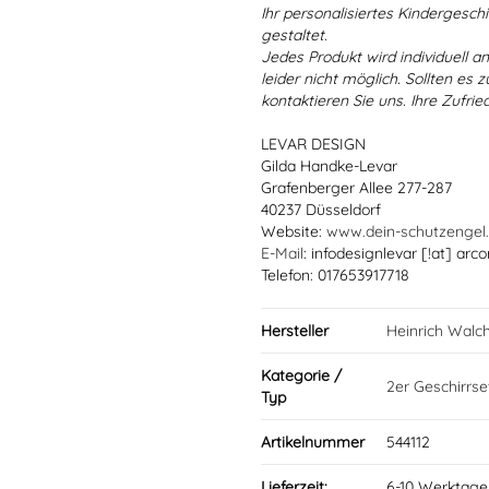
Ihr personalisiertes Kindergeschir
gestaltet.
Jedes Produkt wird individuell a
leider nicht möglich. Sollten es
kontaktieren Sie uns. Ihre Zufried
LEVAR DESIGN
Gilda Handke-Levar
Grafenberger Allee 277-287
40237 Düsseldorf
Website:
www.dein-schutzengel
E-Mail
: infodesignlevar [!at] arco
Telefon: 017653917718
Hersteller
Heinrich Walc
Kategorie /
2er Geschirrse
Typ
Artikelnummer
544112
Lieferzeit:
6-10 Werktage