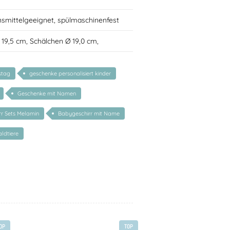
nsmittelgeeignet, spülmaschinenfest
Ø 19,5 cm, Schälchen Ø 19,0 cm,
stag
geschenke personalisiert kinder
Geschenke mit Namen
rr Sets Melamin
Babygeschirr mit Name
ldtiere
OP
TOP