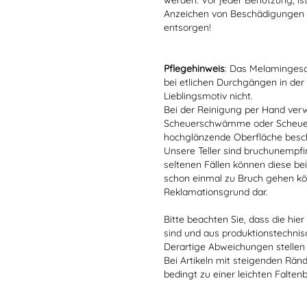
werden. Vor jeder Benutzung, is
Anzeichen von Beschädigungen o
entsorgen!
Pflegehinweis
: Das Melamingesch
bei etlichen Durchgängen in der
Lieblingsmotiv nicht.
Bei der Reinigung per Hand verw
Scheuerschwämme oder Scheuerm
hochglänzende Oberfläche besc
Unsere Teller sind bruchunempfind
seltenen Fällen können diese bei
schon einmal zu Bruch gehen kön
Reklamationsgrund dar.
Bitte beachten Sie, dass die hie
sind und aus produktionstechni
Derartige Abweichungen stellen
Bei Artikeln mit steigenden Rän
bedingt zu einer leichten Falten