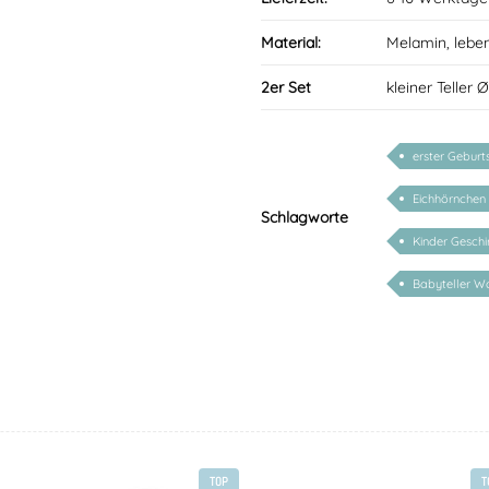
Material:
Melamin, lebe
2er Set
kleiner Teller 
erster Geburt
Eichhörnchen
Schlagworte
Kinder Geschi
Babyteller Wa
TOP
T